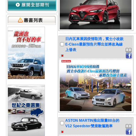
日內瓦車展因疫情取消，賓士小改款
E-Class最新預告片釋出並將改為線
上發表
ASTON MARTIN推出限量88台的
V12 Speedster雙座敞篷跑車