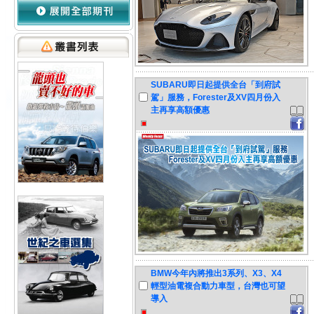
SUBARU即日起提供全台「到府試
駕」服務，Forester及XV四月份入
主再享高額優惠
BMW今年內將推出3系列、X3、X4
輕型油電複合動力車型，台灣也可望
導入