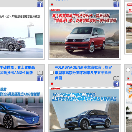
零碳排放，賓士電動豪
VOLKSWAGEN新潮主流掀背，指定
將加碼推出AMG性能版
車型享高額分期零利率及第五年延長
保固