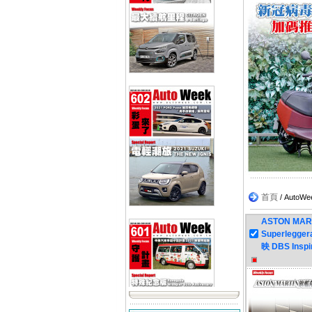
首頁
/ Aut
ASTON MA
Superlegg
映 DBS Inspi