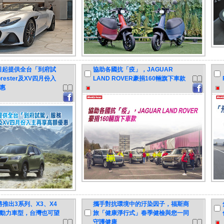
即日起提供全台「到府試
協助各國抗「疫」，JAGUAR
rester及XV四月份入
LAND ROVER豪捐160輛旗下車款
惠
推出3系列、X3、X4
攜手對抗環境中的汙染因子，福斯商
動力車型，台灣也可望
旅「健康淨行式」春季健檢與您一同
守護健康