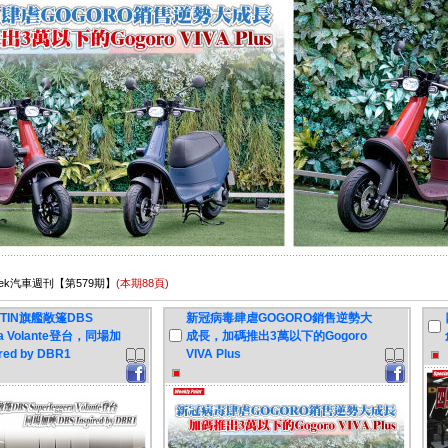
oWeek汽車週刊【第579期】
(本期88頁)
RTIN旗艦敞篷DBS
新冠病毒肆虐GOGORO銷售逆勢大
era Volante登台，同場加
成長，加碼推出3萬以下的Gogoro
red by DBR1
VIVA Plus