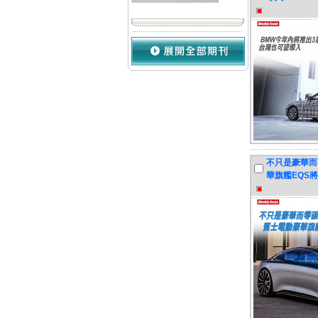
不只是豪華而
華旗艦EQS