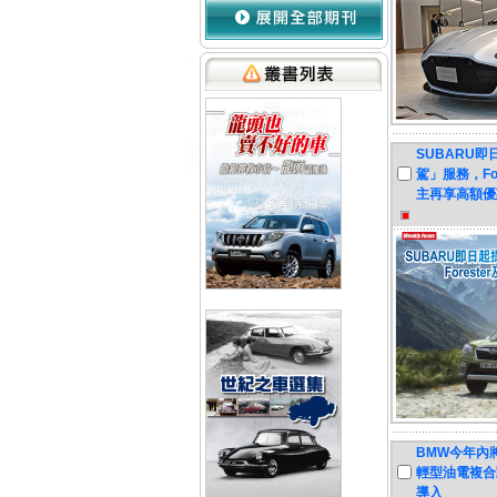
SUBARU
駕」服務，Fo
主再享高額優
BMW今年內將
輕型油電複合
導入