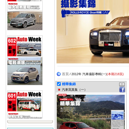
首頁
/ 2012年 汽車攝影專輯(一)
(本期218頁)
精華集錦
汽車寫真集（一）