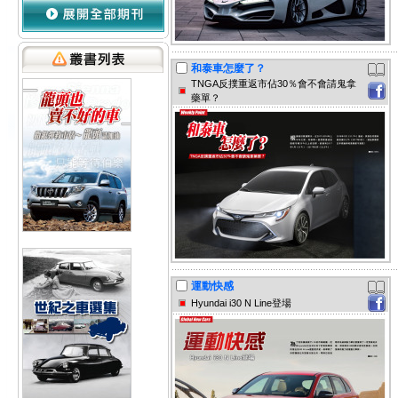
和泰車怎麼了？
TNGA反撲重返市佔30％會不會請鬼拿
藥單？
運動快感
Hyundai i30 N Line登場