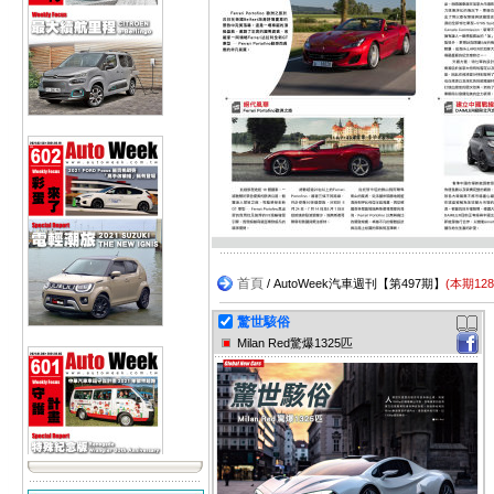
首頁
/ AutoWeek汽車週刊【第497期】
(本期12
驚世駭俗
Milan Red驚爆1325匹