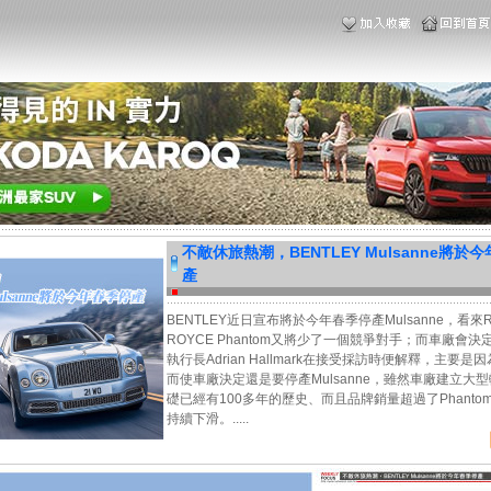
不敵休旅熱潮，BENTLEY Mulsanne將於
產
BENTLEY近日宣布將於今年春季停產Mulsanne，看來RO
ROYCE Phantom又將少了一個競爭對手；而車廠會
執行長Adrian Hallmark在接受採訪時便解釋，主要
而使車廠決定還是要停產Mulsanne，雖然車廠建立大
礎已經有100多年的歷史、而且品牌銷量超過了Phanto
持續下滑。.....