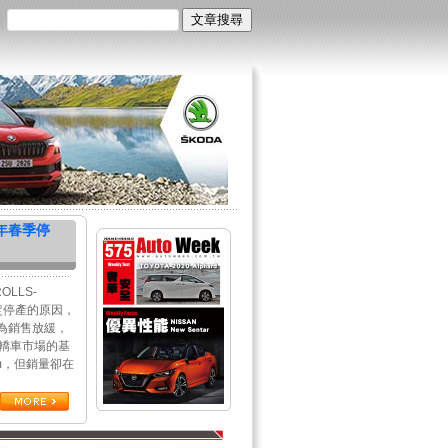
今年春季停
LLS-
決定停產的原因，
是因為銷售放緩，
型轎車市場的基
m，但銷量卻在