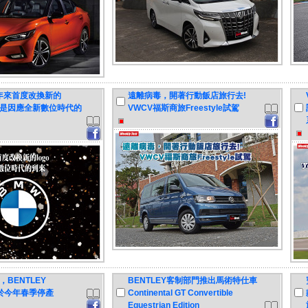
年來首度改換新的
遠離病毒，開著行動飯店旅行去!
由全是因應全新數位時代的
VWCV福斯商旅Freestyle試駕
BENTLEY
BENTLEY客制部門推出馬術特仕車
e將於今年春季停產
Continental GT Convertible
Equestrian Edition