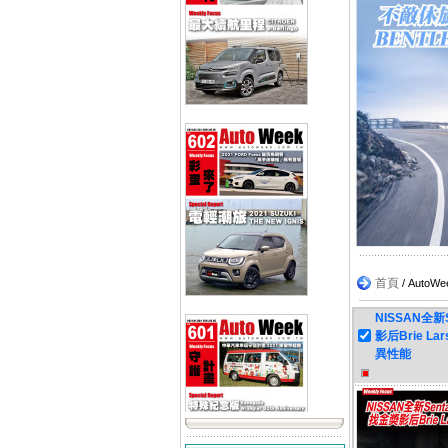
首頁
/ Aut
NISSAN全
影后Brie La
異性能