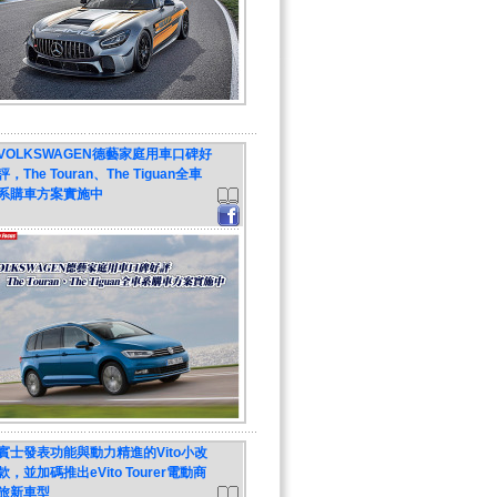
VOLKSWAGEN德藝家庭用車口碑好
評，The Touran、The Tiguan全車
系購車方案實施中
賓士發表功能與動力精進的Vito小改
款，並加碼推出eVito Tourer電動商
旅新車型