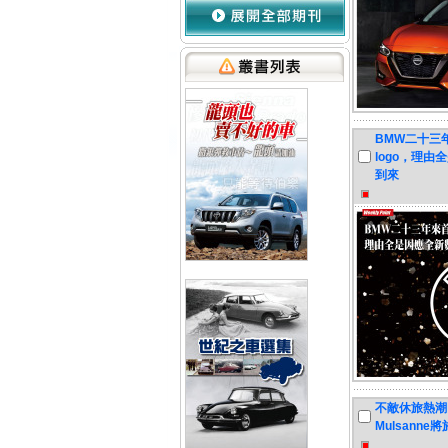
BMW二十三
logo，理
到來
不敵休旅熱潮，
Mulsann