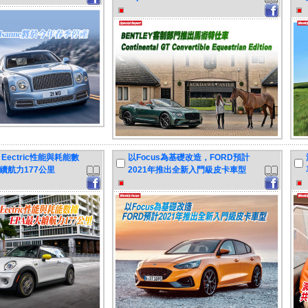
i Eectric性能與耗能數
以Focus為基礎改造，FORD預計
續航力177公里
2021年推出全新入門級皮卡車型