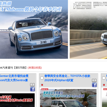
oWeek汽車週刊【第575期】
(本期100頁)
新Sentar北美市場找金獎
奢華與安全再進化，TOYOTA小改款
rson代言大秀Sentra優
2020年式Alphard試駕