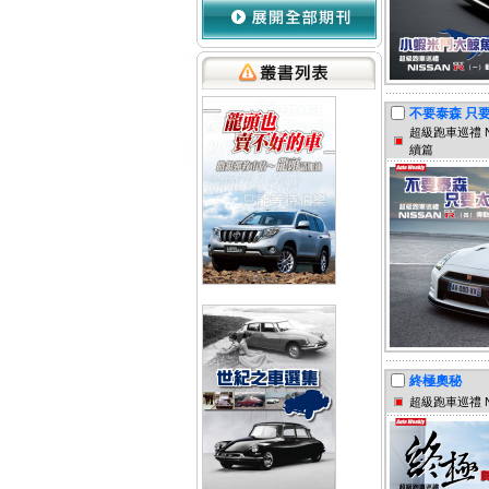
不要泰森 只
超級跑車巡禮 N
續篇
終極奧秘
超級跑車巡禮 N