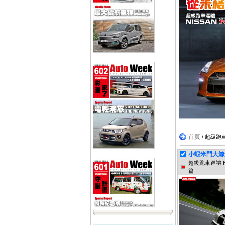
首頁
/ 超級跑車
小蝦米鬥大鯨
超級跑車巡禮 N
篇