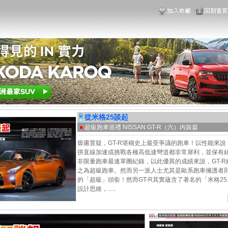
從米格25談起
超級跑車巡禮 NISSAN GT-R（六）內裝篇
毋庸置疑，GT-R堪稱史上最受爭議的跑車！以性能來說，
拼直線加速或挑戰各種高低速彎道都非常犀利，並保有
非限量跑車最速單圈紀錄，以此優異的成績來說，GT-R
之為超級跑車。然而另一派人士尤其是歐系跑車擁護者則是
的「超級」頭銜！然而GT-R其實蘊含了著名的「米格2
設計思維，.....