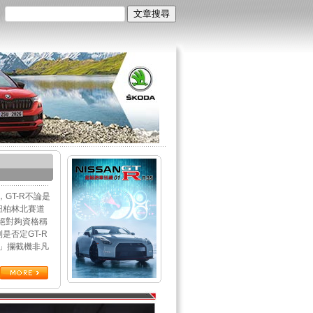
GT-R不論是
紐柏林北賽道
絕對夠資格稱
否定GT-R
5」攔截機非凡