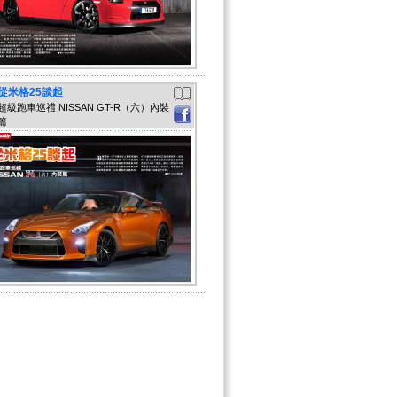
從米格25談起
超級跑車巡禮 NISSAN GT-R（六）內裝
篇