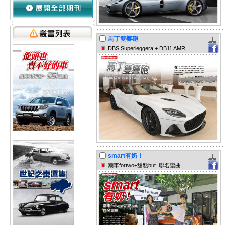
馬丁雙響砲
DBS Superleggera + DB11 AMR
smart有奶！
潮車fortwo+甜點but. 聯名譜曲