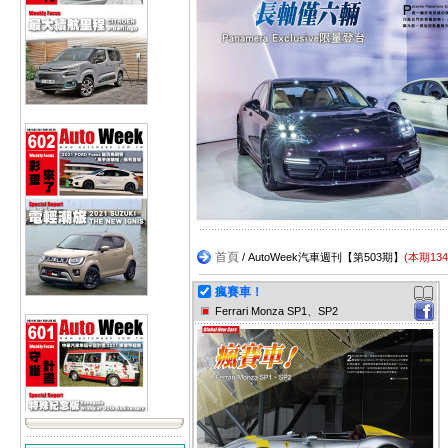
首頁
/ AutoWeek汽車週刊【第503期】
(本期13
瘋賽車！
Ferrari Monza SP1、SP2