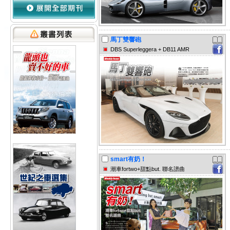
馬丁雙響砲
DBS Superleggera + DB11 AMR
smart有奶！
潮車fortwo+甜點but. 聯名譜曲