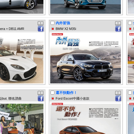
內外皆強
gera + DB11 AMR
BMW X2 M35i
還不快動作！
點but. 聯名譜曲
Ford Escort中國小改款