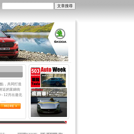
 奶油甜點，共同打造
場附近的富錦街
於10∼12月出遊北
..