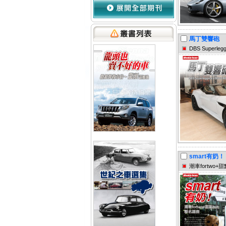
馬丁雙響砲
DBS Superleg
smart有奶！
潮車fortwo+甜