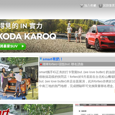
smart有奶！
潮車fortwo+甜點but. 聯名譜曲
smart攜手IG正夯的打卡聖殿but. (we love butter)
很敢搞花樣的快閃店！fortwo於9月底前在台北松山機
but. (we love butter)本店全面展演，此外fortwo亦將
中南三地的熱門地標，完成體驗即可兌換限量聯名禮盒。...