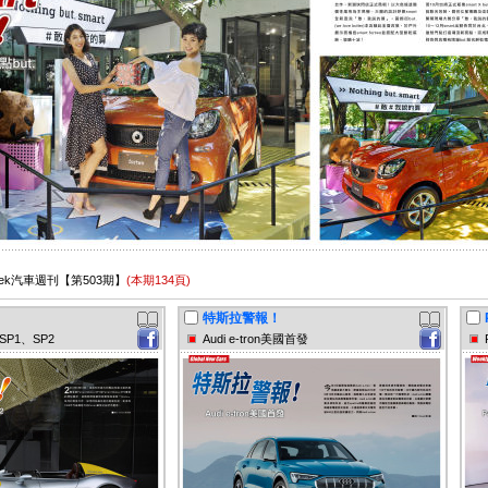
oWeek汽車週刊【第503期】
(本期134頁)
特斯拉警報！
a SP1、SP2
Audi e-tron美國首發