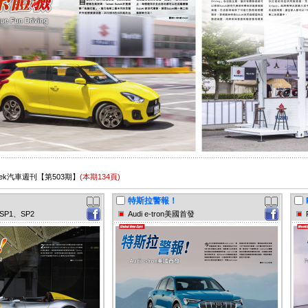
oWeek汽車週刊【第503期】
(本期134頁)
特斯拉警報！
a SP1、SP2
Audi e-tron美國首發