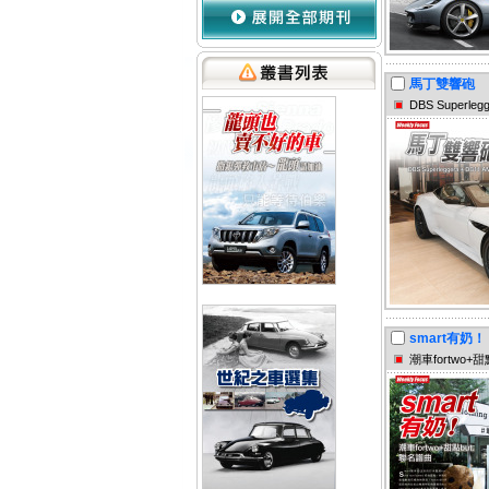
馬丁雙響砲
DBS Superleg
smart有奶！
潮車fortwo+甜