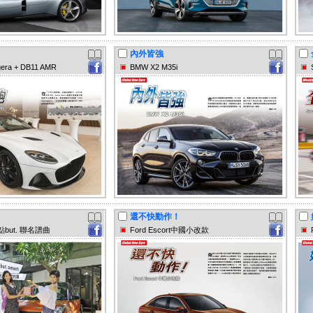
內外皆強
gera + DB11 AMR
BMW X2 M35i
還不快動作！
點but. 聯名譜曲
Ford Escort中國小改款