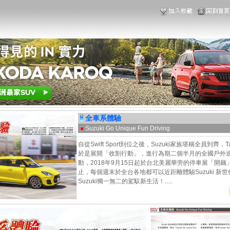
全車系體驗
Suzuki Go Unique Fun Driving
自從Swift Sport到位之後，Suzuki家族堪稱全員到齊，Taiw
於是展開「收割行動」，進行為期二個半月的全國戶外
動，2018年9月15日起於台北美麗華旁的停車展「開飆」
止，每個週末於全台各地都可以近距離體驗Suzuki 新
Suzuki獨一無二的駕馭新生活！.....